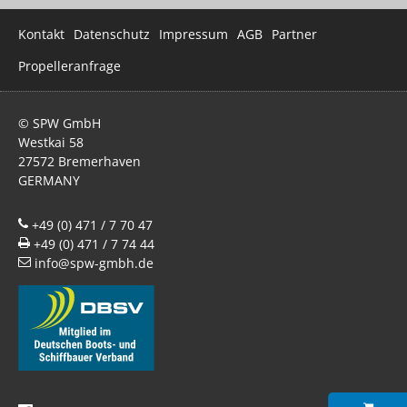
Navigation
Kontakt
Datenschutz
Impressum
AGB
Partner
überspringen
Propelleranfrage
© SPW GmbH
Westkai 58
27572 Bremerhaven
GERMANY
+49 (0) 471 / 7 70 47
+49 (0) 471 / 7 74 44
info@spw-gmbh.de
WIR VERWENDEN COOKIES
zurück
COOKIE DETAILS