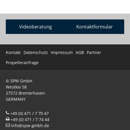
Videoberatung
Kontaktformular
Navigation
Kontakt
Datenschutz
Impressum
AGB
Partner
überspringen
Propelleranfrage
© SPW GmbH
Westkai 58
27572 Bremerhaven
GERMANY
+49 (0) 471 / 7 70 47
+49 (0) 471 / 7 74 44
info@spw-gmbh.de