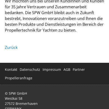
Wir möchten uns bei unseren Kundinnen und Kunden
für 35 Jahre Vertrauen und Zusammenarbeit
bedanken. Die SPW GmbH bleibt auch in Zukunft
bestrebt, Innovationen voranzutreiben und Ihnen die
besten Produkte und Dienstleistungen im Bereich der
Propellertechnik für Yachten zu bieten.
Zurück
Navigation
Kontakt
Datenschutz
Impressum
AGB
Partner
überspringen
Propelleranfrage
© SPW GmbH
Westkai 58
27572 Bremerhaven
GERMANY