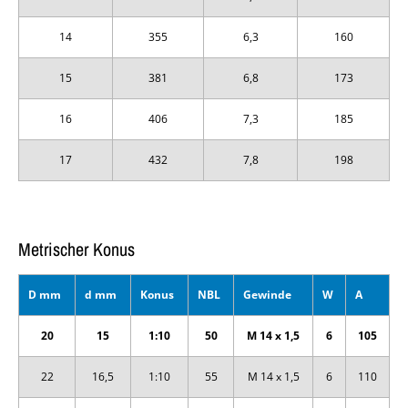
14
355
6,3
160
15
381
6,8
173
16
406
7,3
185
17
432
7,8
198
Metrischer Konus
D mm
d mm
Konus
NBL
Gewinde
W
A
20
15
1:10
50
M 14 x 1,5
6
105
22
16,5
1:10
55
M 14 x 1,5
6
110