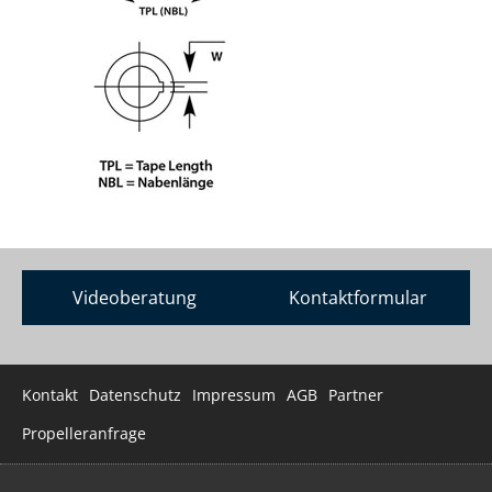
Videoberatung
Kontaktformular
Navigation
Kontakt
Datenschutz
Impressum
AGB
Partner
überspringen
Propelleranfrage