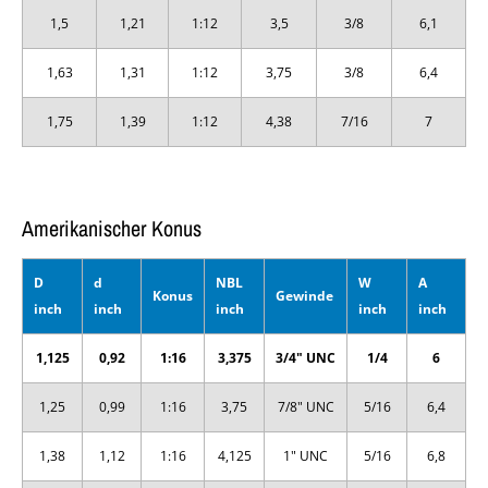
1,5
1,21
1:12
3,5
3/8
6,1
1,63
1,31
1:12
3,75
3/8
6,4
1,75
1,39
1:12
4,38
7/16
7
Amerikanischer Konus
D
d
NBL
W
A
Konus
Gewinde
inch
inch
inch
inch
inch
1,125
0,92
1:16
3,375
3/4" UNC
1/4
6
1,25
0,99
1:16
3,75
7/8" UNC
5/16
6,4
1,38
1,12
1:16
4,125
1" UNC
5/16
6,8