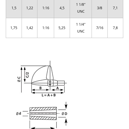
1 1/8"
1,5
1,22
1:16
4,5
3/8
7,1
UNC
1 1/4"
1,75
1,42
1:16
5,25
7/16
7,8
UNC