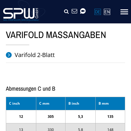
Navigation
SUCHE
KONTAKT
VIDEOCALL
DE
EN
überspringen
VARIFOLD MASSANGABEN
Varifold 2-Blatt
Abmessungen C und B
C inch
C mm
B inch
B mm
12
305
5,3
135
13
330
5,8
148