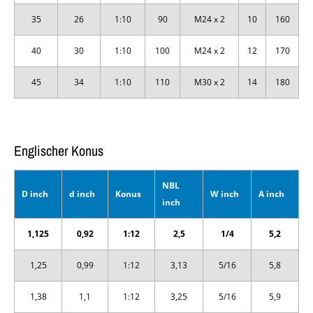
35
26
1:10
90
M24 x 2
10
160
40
30
1:10
100
M24 x 2
12
170
45
34
1:10
110
M30 x 2
14
180
Englischer Konus
NBL
D inch
d inch
Konus
W inch
A inch
inch
1,125
0,92
1:12
2,5
1/4
5,2
1,25
0,99
1:12
3,13
5/16
5,8
1,38
1,1
1:12
3,25
5/16
5,9