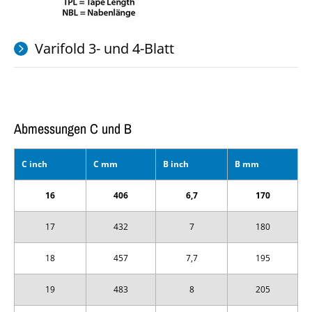
Varifold 3- und 4-Blatt
Abmessungen C und B
C inch
C mm
B inch
B mm
16
406
6,7
170
17
432
7
180
18
457
7,7
195
19
483
8
205