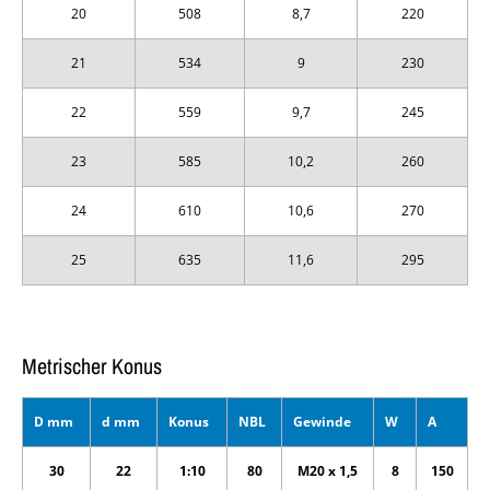
20
508
8,7
220
21
534
9
230
22
559
9,7
245
23
585
10,2
260
24
610
10,6
270
25
635
11,6
295
Metrischer Konus
D mm
d mm
Konus
NBL
Gewinde
W
A
30
22
1:10
80
M20 x 1,5
8
150