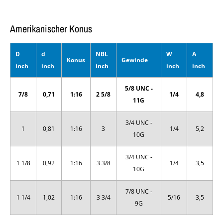
Amerikanischer Konus
D
d
NBL
W
A
Konus
Gewinde
inch
inch
inch
inch
inch
5/8 UNC -
7/8
0,71
1:16
2 5/8
1/4
4,8
11G
3/4 UNC -
1
0,81
1:16
3
1/4
5,2
10G
3/4 UNC -
1 1/8
0,92
1:16
3 3/8
1/4
3,5
10G
7/8 UNC -
1 1/4
1,02
1:16
3 3/4
5/16
3,5
9G