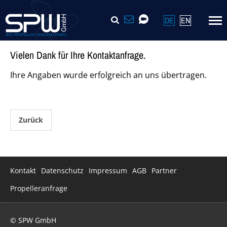
Navigation
SUCHE
KONTAKT
VIDEOCALL
DE
EN
überspringen
Vielen Dank für Ihre Kontaktanfrage.
Ihre Angaben wurde erfolgreich an uns übertragen.
Zurück
Navigation
Kontakt
Datenschutz
Impressum
AGB
Partner
überspringen
Propelleranfrage
© SPW GmbH