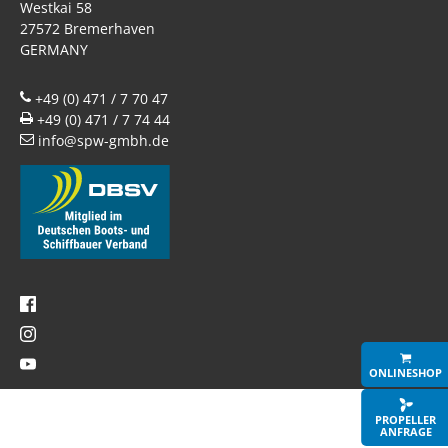
Westkai 58
27572 Bremerhaven
GERMANY
+49 (0) 471 / 7 70 47
+49 (0) 471 / 7 74 44
info@spw-gmbh.de
WIR VERWENDEN COOKIES
zurück
COOKIE DETAILS
ONLINESHOP
Speichern & schließen
Alle akzeptieren
PROPELLER
ANFRAGE
Datenschutz
Impressum
Cookie Details