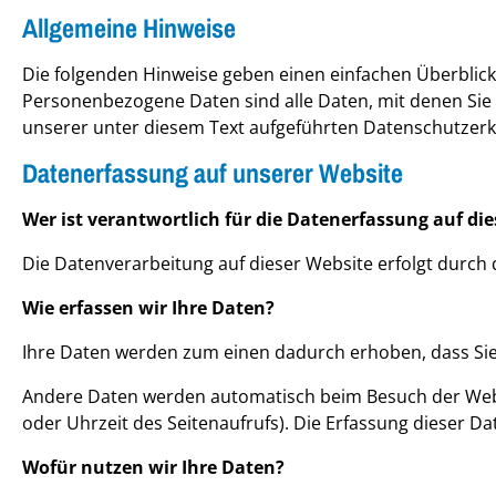
Stopfbuchsen
Presse
Australien 
Allgemeine Hinweise
Variprop Fragen & Antworten
PSS Gleitringdichtungen
Sonstiges
Interkontin
Die folgenden Hinweise geben einen einfachen Überblic
Variprop Rezensionen & Referenzen
Personenbezogene Daten sind alle Daten, mit denen Sie
unserer unter diesem Text aufgeführten Datenschutzerk
Datenerfassung auf unserer Website
Welcher Propeller ist der richtige für mich
Wer ist verantwortlich für die Datenerfassung auf di
Die Datenverarbeitung auf dieser Website erfolgt durc
Wie erfassen wir Ihre Daten?
Ihre Daten werden zum einen dadurch erhoben, dass Sie u
Andere Daten werden automatisch beim Besuch der Websit
oder Uhrzeit des Seitenaufrufs). Die Erfassung dieser Da
Wofür nutzen wir Ihre Daten?