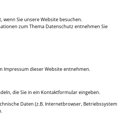
senden. Oder lassen Sie sich vorab
sum
telefonisch beraten:
STÖBERN SIE GERN EINMAL IN
+49 (0) 471 / 7 70 47
UNSEREM ONLINE-SHOP!
t, wenn Sie unsere Website besuchen.
formationen zum Thema Datenschutz entnehmen Sie
7
oder senden Sie uns eine
Propelleranfrage
dem Impressum dieser Website entnehmen.
eln, die Sie in ein Kontaktformular eingeben.
chnische Daten (z.B. Internetbrowser, Betriebssystem
n.