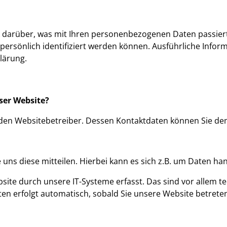
/ Südostasien / Neuseeland
Impres
ental - FYD-Adventure e.V.
k darüber, was mit Ihren personenbezogenen Daten passier
 persönlich identifiziert werden können. Ausführliche In
lärung.
? Lassen Sie sich unverbindlich beraten
+49 (0) 471 / 7 70 4
eser Website?
h den Websitebetreiber. Dessen Kontaktdaten können Sie 
ns diese mitteilen. Hierbei kann es sich z.B. um Daten hand
e durch unsere IT-Systeme erfasst. Das sind vor allem te
ten erfolgt automatisch, sobald Sie unsere Website betrete